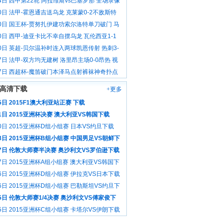
4日 西甲第22轮 阿拉维斯vs巴塞罗那 全场录像
0日 法甲-霍恩通吉送乌龙 克莱蒙0-2不敌斯特
 视频集锦
20日 国王杯-贾努扎伊建功索尔洛特单刀破门 马
0-2皇家社会出局 视频集锦
0日 西甲-迪亚卡比不幸自摆乌龙 瓦伦西亚1-1
利亚 视频集锦
0日 英超-贝尔温补时连入两球凯恩传射 热刺3-
逆转莱斯特 视频集锦
7日 法甲-双方均无建树 洛里昂主场0-0昂热 视
17日 西超杯-魔笛破门本泽马点射裤袜神奇扑点
-0毕巴夺冠 视频集锦
高清下载
+更多
5日 2015F1澳大利亚站正赛 下载
1日 2015亚洲杯决赛 澳大利亚VS韩国下载
0日 2015亚洲杯D组小组赛 日本VS约旦下载
8日 2015亚洲杯B组小组赛 中国男足VS朝鲜下
17日 伦敦大师赛半决赛 奥沙利文VS罗伯逊下载
7日 2015亚洲杯A组小组赛 澳大利亚VS韩国下
6日 2015亚洲杯D组小组赛 伊拉克VS日本下载
6日 2015亚洲杯D组小组赛 巴勒斯坦VS约旦下
5日 伦敦大师赛1/4决赛 奥沙利文VS傅家俊下
5日 2015亚洲杯C组小组赛 卡塔尔VS伊朗下载