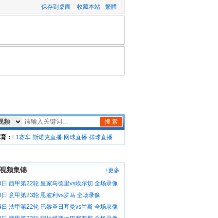
保存到桌面
收藏本站
繁體
搜 索
体育：
F1赛车
斯诺克直播
网球直播
排球直播
视频集锦
+更多
4日 西甲第22轮 皇家马德里vs埃尔切 全场录像
4日 意甲第23轮 恩波利vs罗马 全场录像
4日 法甲第22轮 巴黎圣日耳曼vs兰斯 全场录像