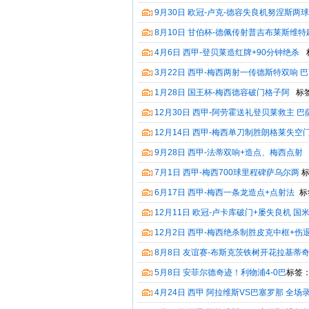
射库鸟首球阿坤首秀 巴萨3-1逆转瓦伦 视频集
9月30日 欧冠-卢克-德容失良机努涅斯两球
巴萨0-3本菲卡两连败垫底 视频集锦
8月10日 甘伯杯-德佩传射普吉布莱斯维特
3-0尤文 视频集锦
4月6日 西甲-登贝莱造红牌+90分钟绝杀
巴萨1-0巴拉多利德升至第二 视频集锦
3月22日 西甲-梅西两射一传德斯特双响 巴
1皇家社会迎5连胜 视频集锦
1月28日 国王杯-梅西德容破门格子阿
标
尔巴助攻 巴萨2-1逆转巴列卡诺晋级 视频集锦
12月30日 西甲-阿劳霍送礼登贝莱救主 巴萨
集锦
12月14日 西甲-梅西单刀制胜朗格莱失空门
萨1-0莱万特止颓势 视频集锦
9月28日 西甲-法蒂双响+造点、梅西点射
+造乌龙 巴萨4-0黄潜开门红 视频集锦
7月1日 西甲-梅西700球里程碑萨乌尔两
点射 巴萨2-2马竞落后榜首1分 视频集锦
6月17日 西甲-梅西一条龙造点+点射法
标
蒂破门 巴萨2-0莱加内斯继续领跑 视频集锦
12月11日 欧冠-卢卡库破门+屡失良机 国米
敌巴萨小组出局 视频集锦
12月2日 西甲-梅西绝杀制胜皮克中框+伤退
1-0马竞回榜首 视频集锦
8月8日 友谊赛-布斯克茨铁树开花拉基蒂
贴地斩 巴萨2-1那不勒斯 视频集锦
5月8日 安菲尔德奇迹！利物浦4-0巴
标签
萨总分4-3进欧冠决赛 奥里吉杜牧双响 视频集
4月24日 西甲 阿拉维斯VS巴塞罗那 全场