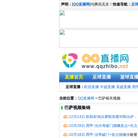
声明：
[
QQ直播网
]与腾讯无关！
快速导航：
足
直播首页
足球直播
篮球直
足球直播：
欧冠直播
中超直播
英超直播
西
当前位置：
QQ直播网
> 巴萨相关视频
巴萨视频集锦
12月14日 欧联杯淘汰赛附加赛对阵出炉：
10月28日 西甲-法尔考破门德佩造点+失点
巴萨0-1巴列卡诺遭两连败 视频集锦
10月18日 西甲-法蒂破门+造点德佩传
标签