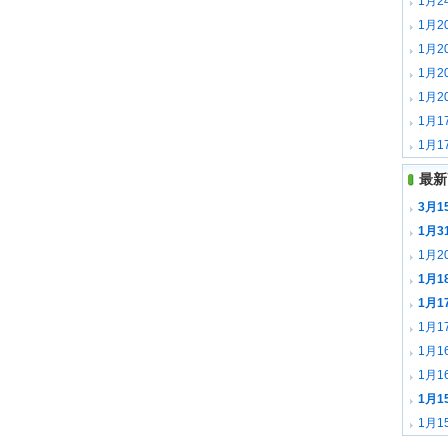
1月2
1月2
拉斯堡
1月
竞客场
1月2
平塞维
1月2
2神奇
1月1
频集锦
1月
皇马2
最新
3月1
1月3
1月2
1月1
载
1月
1月1
载
1月1
1月1
载
1月1
载
1月1