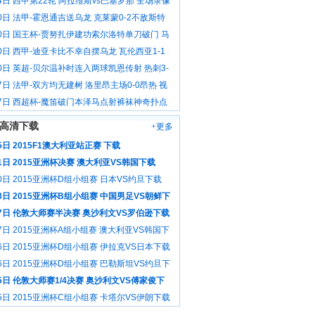
4日 西甲第22轮 阿拉维斯vs巴塞罗那 全场录像
0日 法甲-霍恩通吉送乌龙 克莱蒙0-2不敌斯特
 视频集锦
20日 国王杯-贾努扎伊建功索尔洛特单刀破门 马
0-2皇家社会出局 视频集锦
0日 西甲-迪亚卡比不幸自摆乌龙 瓦伦西亚1-1
利亚 视频集锦
0日 英超-贝尔温补时连入两球凯恩传射 热刺3-
逆转莱斯特 视频集锦
7日 法甲-双方均无建树 洛里昂主场0-0昂热 视
17日 西超杯-魔笛破门本泽马点射裤袜神奇扑点
-0毕巴夺冠 视频集锦
高清下载
+更多
5日 2015F1澳大利亚站正赛 下载
1日 2015亚洲杯决赛 澳大利亚VS韩国下载
0日 2015亚洲杯D组小组赛 日本VS约旦下载
8日 2015亚洲杯B组小组赛 中国男足VS朝鲜下
17日 伦敦大师赛半决赛 奥沙利文VS罗伯逊下载
7日 2015亚洲杯A组小组赛 澳大利亚VS韩国下
6日 2015亚洲杯D组小组赛 伊拉克VS日本下载
6日 2015亚洲杯D组小组赛 巴勒斯坦VS约旦下
5日 伦敦大师赛1/4决赛 奥沙利文VS傅家俊下
5日 2015亚洲杯C组小组赛 卡塔尔VS伊朗下载