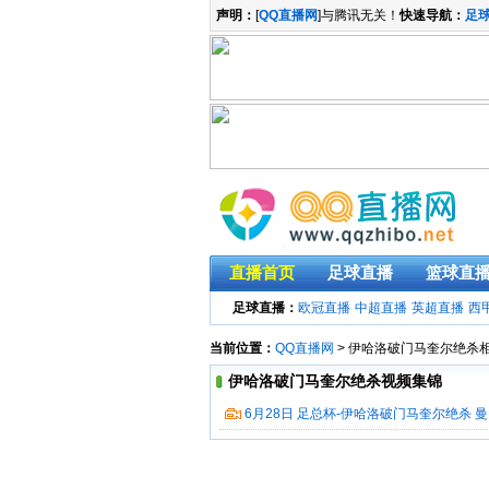
声明：
[
QQ直播网
]与腾讯无关！
快速导航：
足
直播首页
足球直播
篮球直
足球直播：
欧冠直播
中超直播
英超直播
西
当前位置：
QQ直播网
> 伊哈洛破门马奎尔绝杀
伊哈洛破门马奎尔绝杀视频集锦
6月28日 足总杯-伊哈洛破门马奎尔绝杀 曼
联加时2-1十人诺维奇晋级 视频集锦