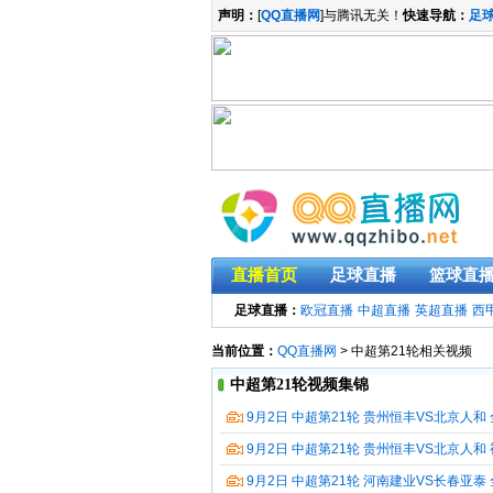
声明：
[
QQ直播网
]与腾讯无关！
快速导航：
足
直播首页
足球直播
篮球直
足球直播：
欧冠直播
中超直播
英超直播
西
当前位置：
QQ直播网
> 中超第21轮相关视频
中超第21轮视频集锦
9月2日 中超第21轮 贵州恒丰VS北京人和
9月2日 中超第21轮 贵州恒丰VS北京人和
9月2日 中超第21轮 河南建业VS长春亚泰