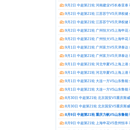
9月2日 中超第21轮 河南建业VS长春亚泰
9月2日 中超第21轮 江苏苏宁VS天津权健
9月2日 中超第21轮 江苏苏宁VS天津权健
9月2日 中超第21轮 广州恒大VS上海申花
9月2日 中超第21轮 广州恒大VS上海申花
9月1日 中超第21轮 广州富力VS天津泰达
9月1日 中超第21轮 广州富力VS天津泰达
9月1日 中超第21轮 河北华夏VS上海上港
9月1日 中超第21轮 河北华夏VS上海上港
9月1日 中超第21轮 大连一方VS山东鲁能
9月1日 中超第21轮 大连一方VS山东鲁能
8月30日 中超第21轮 北京国安VS重庆斯
8月30日 中超第21轮 北京国安VS重庆斯
8月9日 中超第21轮 重庆力帆VS山东鲁能
8月9日 中超第21轮 上海申花VS贵州恒丰