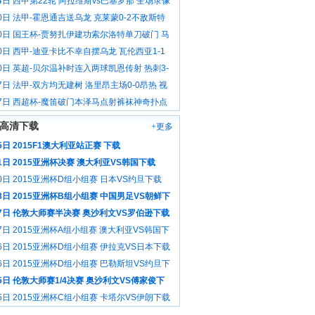
4日 西甲第22轮 阿拉维斯vs巴塞罗那 全场录像
0日 法甲-霍恩通吉送乌龙 克莱蒙0-2不敌斯特
 视频集锦
20日 国王杯-贾努扎伊建功索尔洛特单刀破门 马
0-2皇家社会出局 视频集锦
0日 西甲-迪亚卡比不幸自摆乌龙 瓦伦西亚1-1
利亚 视频集锦
0日 英超-贝尔温补时连入两球凯恩传射 热刺3-
逆转莱斯特 视频集锦
7日 法甲-双方均无建树 洛里昂主场0-0昂热 视
17日 西超杯-魔笛破门本泽马点射裤袜神奇扑点
-0毕巴夺冠 视频集锦
高清下载
+更多
5日 2015F1澳大利亚站正赛 下载
1日 2015亚洲杯决赛 澳大利亚VS韩国下载
0日 2015亚洲杯D组小组赛 日本VS约旦下载
8日 2015亚洲杯B组小组赛 中国男足VS朝鲜下
17日 伦敦大师赛半决赛 奥沙利文VS罗伯逊下载
7日 2015亚洲杯A组小组赛 澳大利亚VS韩国下
6日 2015亚洲杯D组小组赛 伊拉克VS日本下载
6日 2015亚洲杯D组小组赛 巴勒斯坦VS约旦下
5日 伦敦大师赛1/4决赛 奥沙利文VS傅家俊下
5日 2015亚洲杯C组小组赛 卡塔尔VS伊朗下载