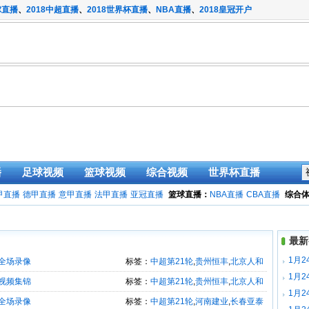
球直播
、
2018中超直播
、
2018世界杯直播
、
NBA直播
、
2018皇冠开户
播
足球视频
篮球视频
综合视频
世界杯直播
甲直播
德甲直播
意甲直播
法甲直播
亚冠直播
篮球直播：
NBA直播
CBA直播
综合
最新
1月2
 全场录像
标签：
中超第21轮
,
贵州恒丰
,
北京人和
1月2
 视频集锦
标签：
中超第21轮
,
贵州恒丰
,
北京人和
1月2
 全场录像
标签：
中超第21轮
,
河南建业
,
长春亚泰