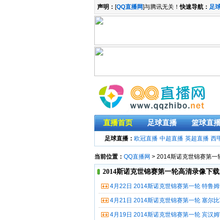
声明：
[
QQ直播网
]与腾讯无关！
快速导航：
足
直播首页
足球直播
篮球直
足球直播：
欧冠直播
中超直播
英超直播
西
当前位置：
QQ直播网
> 2014斯诺克世锦赛第
2014斯诺克世锦赛第一轮高清录像下载
4月22日 2014斯诺克世锦赛第一轮 特鲁
4月21日 2014斯诺克世锦赛第一轮 塞尔
4月19日 2014斯诺克世锦赛第一轮 宾汉