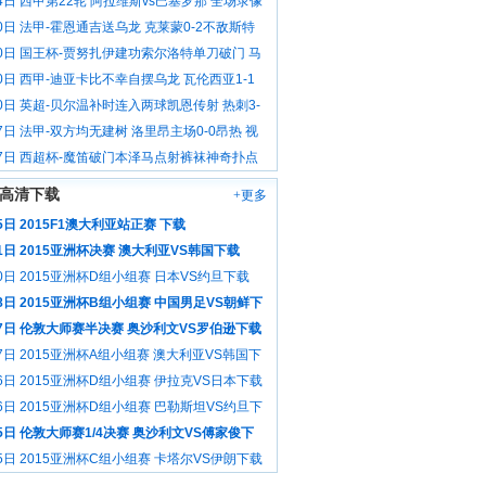
4日 西甲第22轮 阿拉维斯vs巴塞罗那 全场录像
0日 法甲-霍恩通吉送乌龙 克莱蒙0-2不敌斯特
 视频集锦
20日 国王杯-贾努扎伊建功索尔洛特单刀破门 马
0-2皇家社会出局 视频集锦
0日 西甲-迪亚卡比不幸自摆乌龙 瓦伦西亚1-1
利亚 视频集锦
0日 英超-贝尔温补时连入两球凯恩传射 热刺3-
逆转莱斯特 视频集锦
7日 法甲-双方均无建树 洛里昂主场0-0昂热 视
17日 西超杯-魔笛破门本泽马点射裤袜神奇扑点
-0毕巴夺冠 视频集锦
高清下载
+更多
5日 2015F1澳大利亚站正赛 下载
1日 2015亚洲杯决赛 澳大利亚VS韩国下载
0日 2015亚洲杯D组小组赛 日本VS约旦下载
8日 2015亚洲杯B组小组赛 中国男足VS朝鲜下
17日 伦敦大师赛半决赛 奥沙利文VS罗伯逊下载
7日 2015亚洲杯A组小组赛 澳大利亚VS韩国下
6日 2015亚洲杯D组小组赛 伊拉克VS日本下载
6日 2015亚洲杯D组小组赛 巴勒斯坦VS约旦下
5日 伦敦大师赛1/4决赛 奥沙利文VS傅家俊下
5日 2015亚洲杯C组小组赛 卡塔尔VS伊朗下载