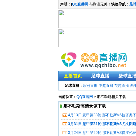
声明：
[
QQ直播网
]与腾讯无关！
快速导航：
足
直播首页
足球直播
篮球直
足球直播：
欧冠直播
中超直播
英超直播
西
当前位置：
QQ直播网
> 那不勒斯相关下载
那不勒斯高清录像下载
4月13日 意甲第33轮 那不勒斯VS拉齐奥
3月31日 意甲第31轮 那不勒斯VS尤文图
3月24日 意甲第29轮 那不勒斯VS佛罗伦