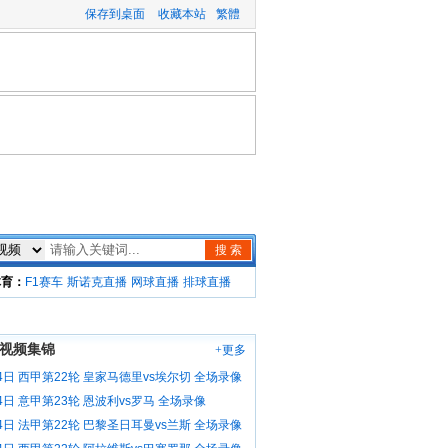
保存到桌面
收藏本站
繁體
搜 索
体育：
F1赛车
斯诺克直播
网球直播
排球直播
视频集锦
+更多
4日 西甲第22轮 皇家马德里vs埃尔切 全场录像
4日 意甲第23轮 恩波利vs罗马 全场录像
4日 法甲第22轮 巴黎圣日耳曼vs兰斯 全场录像