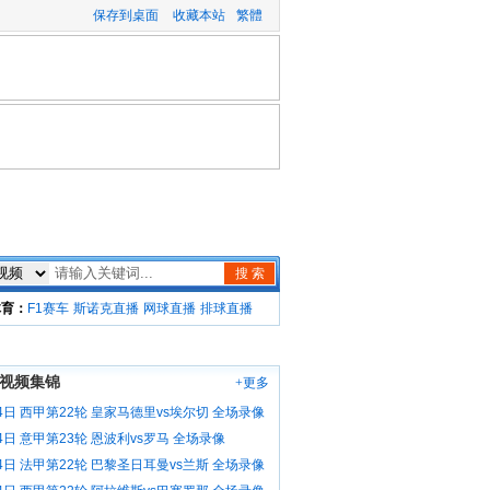
保存到桌面
收藏本站
繁體
搜 索
体育：
F1赛车
斯诺克直播
网球直播
排球直播
视频集锦
+更多
4日 西甲第22轮 皇家马德里vs埃尔切 全场录像
4日 意甲第23轮 恩波利vs罗马 全场录像
4日 法甲第22轮 巴黎圣日耳曼vs兰斯 全场录像