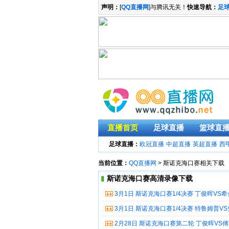
声明：
[
QQ直播网
]与腾讯无关！
快速导航：
足
直播首页
足球直播
篮球直
足球直播：
欧冠直播
中超直播
英超直播
西
当前位置：
QQ直播网
> 斯诺克海口赛相关下载
斯诺克海口赛高清录像下载
3月1日 斯诺克海口赛1/4决赛 丁俊晖VS
3月1日 斯诺克海口赛1/4决赛 特鲁姆普V
2月28日 斯诺克海口赛第二轮 丁俊晖VS