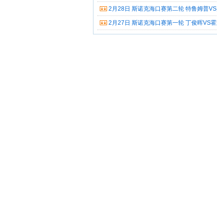
2月28日 斯诺克海口赛第二轮 特鲁姆普V
2月27日 斯诺克海口赛第一轮 丁俊晖VS