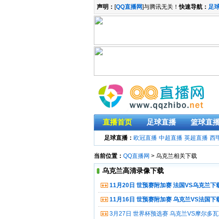
声明：
[
QQ直播网
]与腾讯无关！
快速导航：
足
直播首页
足球直播
篮球直
足球直播：
欧冠直播
中超直播
英超直播
西
当前位置：
QQ直播网
> 乌克兰相关下载
乌克兰高清录像下载
11月20日 世预赛附加赛 法国VS乌克兰下
11月16日 世预赛附加赛 乌克兰VS法国下
3月27日 世界杯预选赛 乌克兰VS摩尔多