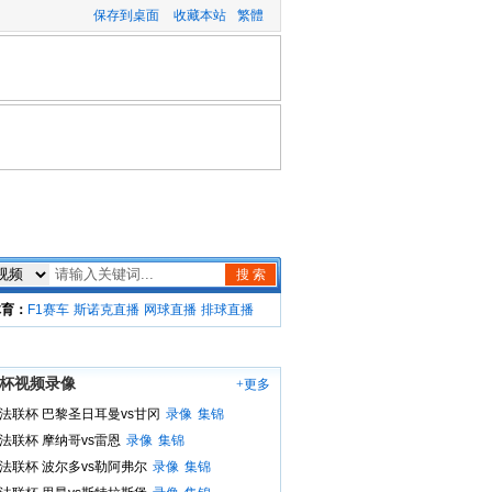
保存到桌面
收藏本站
繁體
搜 索
体育：
F1赛车
斯诺克直播
网球直播
排球直播
杯视频录像
+更多
 法联杯 巴黎圣日耳曼vs甘冈
录像
集锦
 法联杯 摩纳哥vs雷恩
录像
集锦
 法联杯 波尔多vs勒阿弗尔
录像
集锦