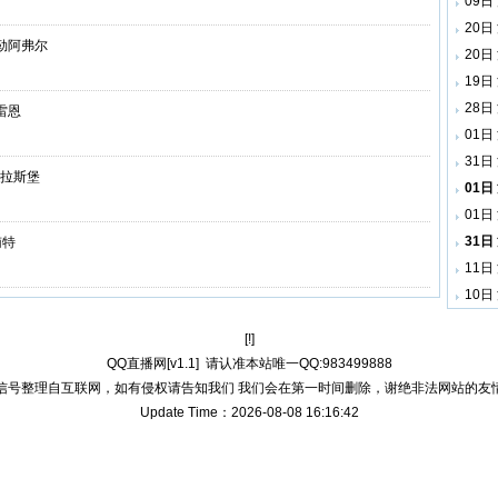
09日
20日
S勒阿弗尔
20日
19日
28日
S雷恩
01日
31日
特拉斯堡
01日
01日
31日
南特
11日
10日
[!]
QQ直播网[v1.1]
请认准本站唯一QQ:983499888
信号整理自互联网，如有侵权请告知我们 我们会在第一时间删除，谢绝非法网站的友
Update Time：2026-08-08 16:16:42