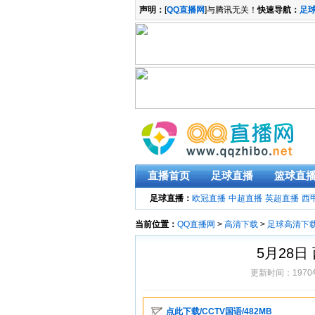
声明：
[
QQ直播网
]与腾讯无关！
快速导航：
足
直播首页
足球直播
篮球直
足球直播：
欧冠直播
中超直播
英超直播
西
当前位置：
QQ直播网
>
高清下载
>
足球高清下
5月28日
更新时间：1970
点此下载/CCTV国语/482MB