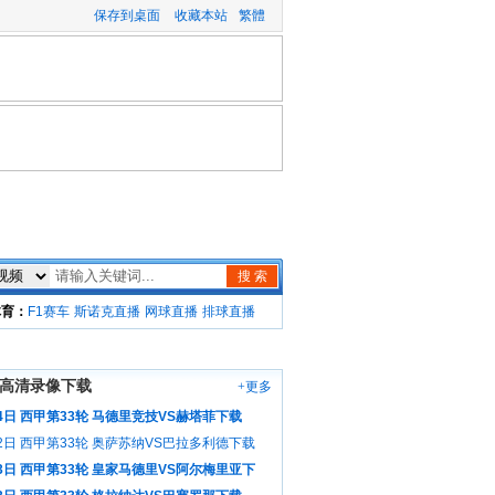
保存到桌面
收藏本站
繁體
搜 索
体育：
F1赛车
斯诺克直播
网球直播
排球直播
高清录像下载
+更多
4日 西甲第33轮 马德里竞技VS赫塔菲下载
12日 西甲第33轮 奥萨苏纳VS巴拉多利德下载
13日 西甲第33轮 皇家马德里VS阿尔梅里亚下