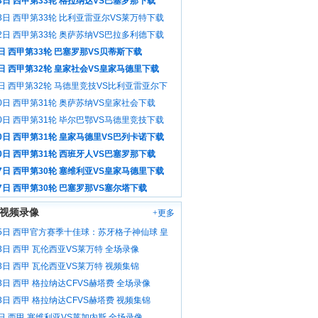
3日 西甲第33轮 格拉纳达VS巴塞罗那下载
13日 西甲第33轮 比利亚雷亚尔VS莱万特下载
12日 西甲第33轮 奥萨苏纳VS巴拉多利德下载
日 西甲第33轮 巴塞罗那VS贝蒂斯下载
6日 西甲第32轮 皇家社会VS皇家马德里下载
5日 西甲第32轮 马德里竞技VS比利亚雷亚尔下
0日 西甲第31轮 奥萨苏纳VS皇家社会下载
30日 西甲第31轮 毕尔巴鄂VS马德里竞技下载
30日 西甲第31轮 皇家马德里VS巴列卡诺下载
0日 西甲第31轮 西班牙人VS巴塞罗那下载
27日 西甲第30轮 塞维利亚VS皇家马德里下载
7日 西甲第30轮 巴塞罗那VS塞尔塔下载
视频录像
+更多
25日 西甲官方赛季十佳球：苏牙格子神仙球 皇
中场互飚世界波 视频集锦
3日 西甲 瓦伦西亚VS莱万特 全场录像
3日 西甲 瓦伦西亚VS莱万特 视频集锦
3日 西甲 格拉纳达CFVS赫塔费 全场录像
3日 西甲 格拉纳达CFVS赫塔费 视频集锦
4日 西甲 塞维利亚VS莱加内斯 全场录像