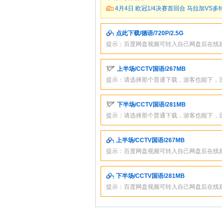
4月4日 欧冠1/4决赛首回合 马拉加VS
点此下载/德语/720P/2.5G
提示：百度网盘视频可转入自己网盘后在线
上半场/CCTV国语/267MB
提示：请选择那个普通下载，游客也能下，
下半场/CCTV国语/281MB
提示：请选择那个普通下载，游客也能下，
上半场/CCTV国语/267MB
提示：百度网盘视频可转入自己网盘后在线
下半场/CCTV国语/281MB
提示：百度网盘视频可转入自己网盘后在线