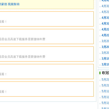
4月9
多特蒙德 视频集锦
4月3
4月2
4月3
观看！
4月3
4月2
4月2
迅雷会员高速下载服务需要缴纳年费
3月2
3月2
3月2
迅雷会员高速下载服务需要缴纳年费
3月1
3月1
欧冠
观看！
5月2
5月2
5月1
观看！
5月1
5月1
5月1