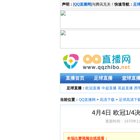
声明：
[
QQ直播网
]与腾讯无关！
快速导航：
足
直播首页
足球直播
篮球直
足球直播：
欧冠直播
中超直播
英超直播
西
当前位置：
QQ直播网
>
高清下载
>
足球高清下
4月4日 欧冠1/
更新时间：1970年1月
本场比赛视频在线观看：