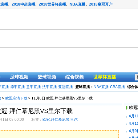
球直播
、
2018中超直播
、
2018世界杯直播
、
NBA直播
、
2018皇冠开户
播
足球视频
篮球视频
综合视频
世界杯直播
甲直播
德甲直播
意甲直播
法甲直播
亚冠直播
篮球直播：
NBA直播
CBA直播
综合
载
>
欧冠高清下载
> 11月8日 欧冠 拜仁慕尼黑VS里尔下载
欧冠
 欧冠 拜仁慕尼黑VS里尔下载
4月1
1日 08:00:00 标签：
欧冠
,
拜仁慕尼黑
,
里尔
4月1
4月9