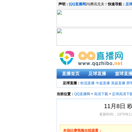
声明：
[
QQ直播网
]与腾讯无关！
快速导航：
足
直播首页
足球直播
篮球直
足球直播：
欧冠直播
中超直播
英超直播
西
当前位置：
QQ直播网
>
高清下载
>
足球高清下
11月8日
更新时间：1970年1月
本场比赛视频在线观看：