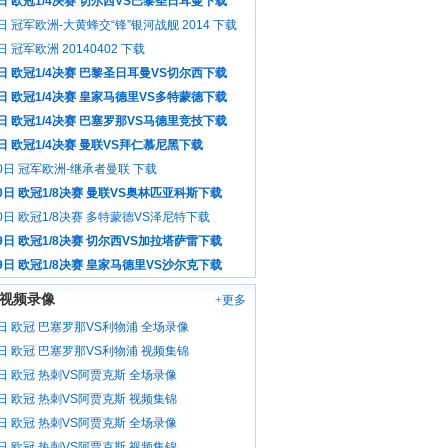
日 欧冠1/4决赛 切尔西VS巴黎圣日耳曼下载
日 冠军欧洲-大黄蜂交“锋”银河战舰 2014 下载
日 冠军欧洲 20140402 下载
日 欧冠1/4决赛 巴黎圣日耳曼VS切尔西下载
日 欧冠1/4决赛 皇家马德里VS多特蒙德下载
日 欧冠1/4决赛 巴塞罗那VS马德里竞技下载
日 欧冠1/4决赛 曼联VS拜仁慕尼黑下载
0日 冠军欧洲-继承者曼联 下载
0日 欧冠1/8决赛 曼联VS奥林匹亚科斯下载
0日 欧冠1/8决赛 多特蒙德VS泽尼特下载
9日 欧冠1/8决赛 切尔西VS加拉塔萨雷下载
9日 欧冠1/8决赛 皇家马德里VS沙尔克下载
视频录像
+更多
日 欧冠 巴塞罗那VS利物浦 全场录像
日 欧冠 巴塞罗那VS利物浦 视频集锦
日 欧冠 热刺VS阿贾克斯 全场录像
日 欧冠 热刺VS阿贾克斯 视频集锦
日 欧冠 热刺VS阿贾克斯 全场录像
日 欧冠 热刺VS阿贾克斯 视频集锦