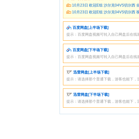
10月23日 欧冠E组 沙尔克04VS切尔西
10月23日 欧冠E组 沙尔克04VS切尔西
百度网盘[上半场下载]
提示：百度网盘视频可转入自己网盘后在线
百度网盘[下半场下载]
提示：百度网盘视频可转入自己网盘后在线
迅雷网盘[上半场下载]
提示：请选择那个普通下载，游客也能下，
迅雷网盘[下半场下载]
提示：请选择那个普通下载，游客也能下，