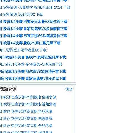
日 欧冠1/4决赛 切尔西VS巴黎圣日耳曼下载
日 冠军欧洲-大黄蜂交“锋”银河战舰 2014 下载
日 冠军欧洲 20140402 下载
日 欧冠1/4决赛 巴黎圣日耳曼VS切尔西下载
日 欧冠1/4决赛 皇家马德里VS多特蒙德下载
日 欧冠1/4决赛 巴塞罗那VS马德里竞技下载
日 欧冠1/4决赛 曼联VS拜仁慕尼黑下载
0日 冠军欧洲-继承者曼联 下载
0日 欧冠1/8决赛 曼联VS奥林匹亚科斯下载
0日 欧冠1/8决赛 多特蒙德VS泽尼特下载
9日 欧冠1/8决赛 切尔西VS加拉塔萨雷下载
9日 欧冠1/8决赛 皇家马德里VS沙尔克下载
视频录像
+更多
日 欧冠 巴塞罗那VS利物浦 全场录像
日 欧冠 巴塞罗那VS利物浦 视频集锦
日 欧冠 热刺VS阿贾克斯 全场录像
日 欧冠 热刺VS阿贾克斯 视频集锦
日 欧冠 热刺VS阿贾克斯 全场录像
日 欧冠 热刺VS阿贾克斯 视频集锦