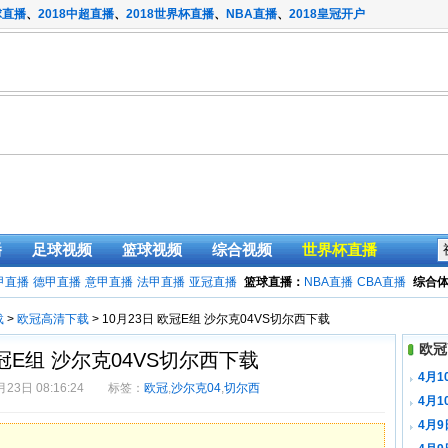
球直播
、
2018中超直播
、
2018世界杯直播
、
NBA直播
、
2018皇冠开户
播
足球视频
篮球视频
综合视频
世界杯直播
甲直播
德甲直播
意甲直播
法甲直播
亚冠直播
篮球直播：
NBA直播
CBA直播
综合
载
>
欧冠高清下载
> 10月23日 欧冠E组 沙尔克04VS切尔西下载
欧冠
欧冠E组 沙尔克04VS切尔西下载
4月1
23日 08:16:24 标签：
欧冠
,
沙尔克04
,
切尔西
4月1
4月9