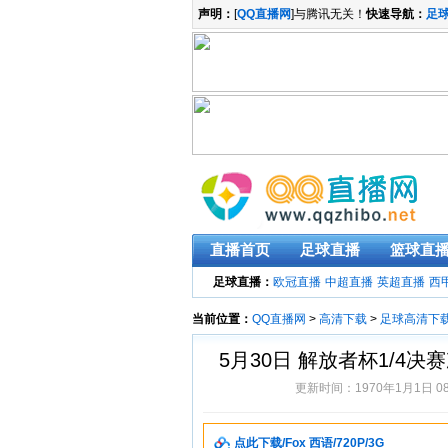
声明：
[
QQ直播网
]与腾讯无关！
快速导航：
足
直播首页
足球直播
篮球直
足球直播：
欧冠直播
中超直播
英超直播
西
当前位置：
QQ直播网
>
高清下载
>
足球高清下
5月30日 解放者杯1/4
更新时间：1970年1月1日 0
点此下载/Fox 西语/720P/3G