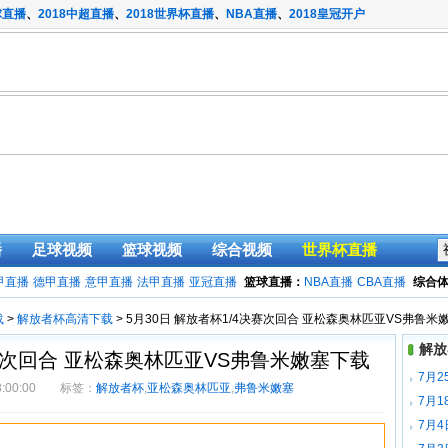
球直播
、
2018中超直播
、
2018世界杯直播
、
NBA直播
、
2018皇冠开户
播
足球视频
篮球视频
综合视频
世界杯直播
甲直播
德甲直播
意甲直播
法甲直播
亚冠直播
篮球直播：
NBA直播
CBA直播
综合
载
>
解放者杯高清下载
> 5月30日 解放者杯1/4决赛次回合 亚松森奥林匹亚VS弗鲁米
解放
决赛次回合 亚松森奥林匹亚VS弗鲁米嫩塞下载
7月
8:00:00 标签：
解放者杯
,
亚松森奥林匹亚
,
弗鲁米嫩塞
奥林匹
7月
内罗竞
7月