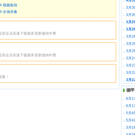
4月
04 视频集锦
3月3
04 全场录像
3月3
3月
3月
迅雷会员高速下载服务需要缴纳年费
3月2
3月
3月2
迅雷会员高速下载服务需要缴纳年费
3月2
3月2
3月2
观看！
3月2
德甲
6月1
6月1
5月
5月
3月1
3月1