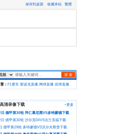
保存到桌面
收藏本站
繁體
搜 索
体育：
F1赛车
斯诺克直播
网球直播
排球直播
高清录像下载
+更多
12日 德甲第30轮 拜仁慕尼黑VS多特蒙德下载
2日 德甲第30轮 沙尔克04VS法兰克福下载
6日 德甲第29轮 多特蒙德VS沃尔夫斯堡下载