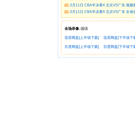
3月11日 CBA半决赛4 北京VS广东 视频
3月11日 CBA半决赛4 北京VS广东 全场
全场录像
↓国语
迅雷网盘[上半场下载]
迅雷网盘[下半场下载
百度网盘[上半场下载]
百度网盘[下半场下载