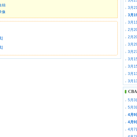
3月2
集锦
3月2
录像
3月1
3月1
2月2
2月2
]
3月2
]
3月2
3月
3月
3月
3月
CB
5月3
5月3
4月9
4月9
4月7
4月7