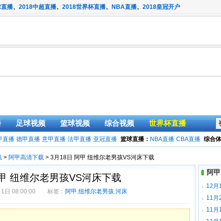
球直播
、
2018中超直播
、
2018世界杯直播
、
NBA直播
、
2018皇冠开户
播
足球视频
篮球视频
综合视频
世界杯直播
甲直播
德甲直播
意甲直播
法甲直播
亚冠直播
篮球直播：
NBA直播
CBA直播
综合
载
>
阿甲高清下载
> 3月18日 阿甲 纽维尔老男孩VS河床下载
阿甲
阿甲 纽维尔老男孩VS河床下载
12
1日 08:00:00 标签：
阿甲
,
纽维尔老男孩
,
河床
11月
11月